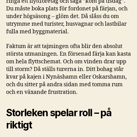
ringa ett flyttföretag och säga ”kom på tisdag”.
Du måste boka plats för fordonet på färjan, och
under högsäsong – glöm det. Då slåss du om
utrymme med turister, husvagnar och lastbilar
fulla med byggmaterial.
Faktum är att tajmingen ofta blir den absolut
största utmaningen. En försenad färja kan kasta
om hela flyttschemat. Och om vinden drar upp
till storm? Då ställs turerna in. Ditt bohag står
kvar på kajen i Nynäshamn eller Oskarshamn,
och du sitter på andra sidan med tomma rum
och en växande frustration.
Storleken spelar roll – på
riktigt