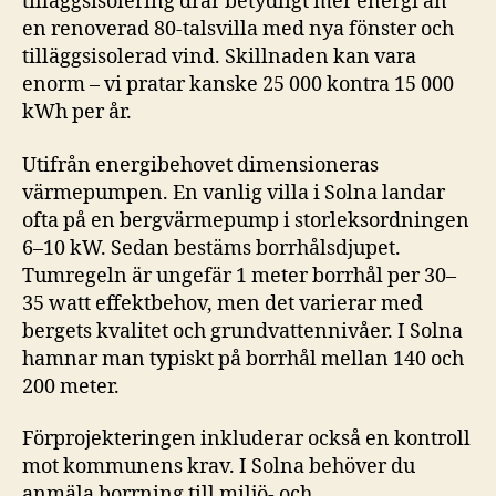
tilläggsisolering drar betydligt mer energi än
en renoverad 80-talsvilla med nya fönster och
tilläggsisolerad vind. Skillnaden kan vara
enorm – vi pratar kanske 25 000 kontra 15 000
kWh per år.
Utifrån energibehovet dimensioneras
värmepumpen. En vanlig villa i Solna landar
ofta på en bergvärmepump i storleksordningen
6–10 kW. Sedan bestäms borrhålsdjupet.
Tumregeln är ungefär 1 meter borrhål per 30–
35 watt effektbehov, men det varierar med
bergets kvalitet och grundvattennivåer. I Solna
hamnar man typiskt på borrhål mellan 140 och
200 meter.
Förprojekteringen inkluderar också en kontroll
mot kommunens krav. I Solna behöver du
anmäla borrning till miljö- och