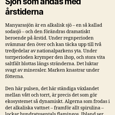
Sjön som andas med
årstiderna
Manyarasjön är en alkalisk sjö – en så kallad
sodasjö – och den förändras dramatiskt
beroende på årstid. Under regnperioden
svämmar den över och kan täcka upp till två
tredjedelar av nationalparkens yta. Under
torrperioden krymper den ihop, och stora vita
saltfält blottas längs stränderna. Det luktar
svagt av mineraler. Marken knastrar under
fötterna.
Den här pulsen, det här ständiga växlandet
mellan vått och torrt, är precis det som gör
ekosystemet så dynamiskt. Algerna som frodas i
det alkaliska vattnet – framför allt spirulina –
lockar hundratusentals flamingos. Ibland ser