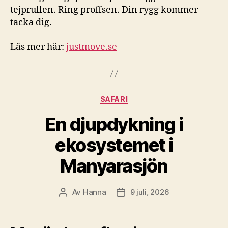
tejprullen. Ring proffsen. Din rygg kommer
tacka dig.
Läs mer här:
justmove.se
Kategorier
SAFARI
En djupdykning i
ekosystemet i
Manyarasjön
Av
Hanna
9 juli, 2026
Inläggsförfattare
Inläggsdatum