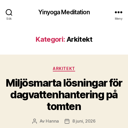
Yinyoga Meditation
Sök
Meny
Kategori:
Arkitekt
Kategorier
ARKITEKT
Miljösmarta lösningar för
dagvattenhantering på
tomten
Av
Hanna
8 juni, 2026
Inläggsförfattare
Inläggsdatum