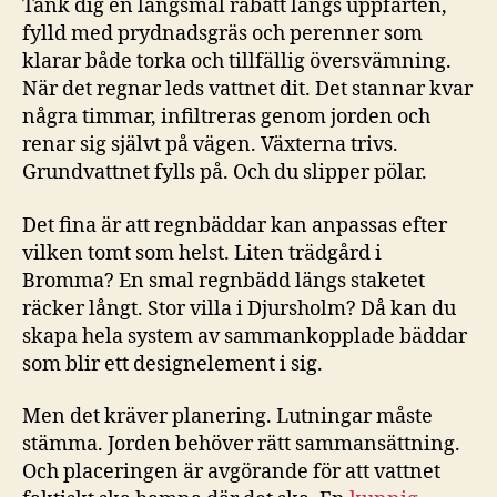
Tänk dig en långsmal rabatt längs uppfarten,
fylld med prydnadsgräs och perenner som
klarar både torka och tillfällig översvämning.
När det regnar leds vattnet dit. Det stannar kvar
några timmar, infiltreras genom jorden och
renar sig självt på vägen. Växterna trivs.
Grundvattnet fylls på. Och du slipper pölar.
Det fina är att regnbäddar kan anpassas efter
vilken tomt som helst. Liten trädgård i
Bromma? En smal regnbädd längs staketet
räcker långt. Stor villa i Djursholm? Då kan du
skapa hela system av sammankopplade bäddar
som blir ett designelement i sig.
Men det kräver planering. Lutningar måste
stämma. Jorden behöver rätt sammansättning.
Och placeringen är avgörande för att vattnet