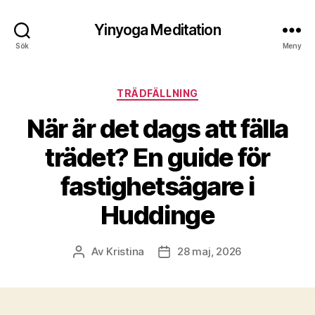
Yinyoga Meditation
Sök
Meny
Kategorier
TRÄDFÄLLNING
När är det dags att fälla
trädet? En guide för
fastighetsägare i
Huddinge
Av
Kristina
28 maj, 2026
Inläggsförfattare
Inläggsdatum