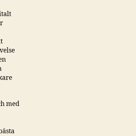
talt
r
t
velse
den
n
rkare
och med
bästa