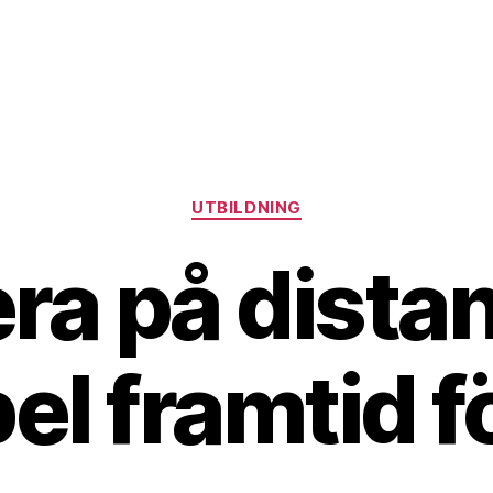
Kategorier
UTBILDNING
ra på distan
bel framtid fö