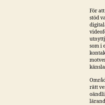
För att
stöd v
digita
videof
utnytt
som i 
kontak
motver
känsla
Område
rätt v
oändli
lärand