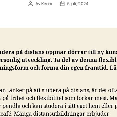
Av
Kerim
5 juli, 2024
Inläggsförfattare
Inläggsdatum
udera på distans öppnar dörrar till ny ku
rsonlig utveckling. Ta del av denna flexib
dningsform och forma din egen framtid. L
n tänker på att studera på distans, är det oft
 på frihet och flexibilitet som lockar mest. M
r pendla och kan studera i sitt eget hem eller p
tcafé. Många distansutbildningar erbjuder