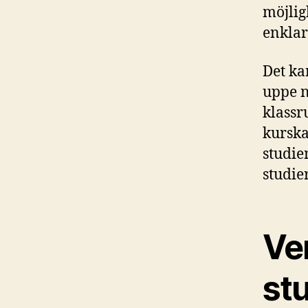
möjligh
enklar
Det ka
uppe n
klassr
kurska
studie
studie
Ver
st