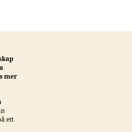
nskap
la
äs mer
a
an
å ett