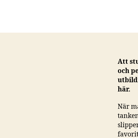
Att st
och pe
utbil
här.
När ma
tanken
slippe
favori