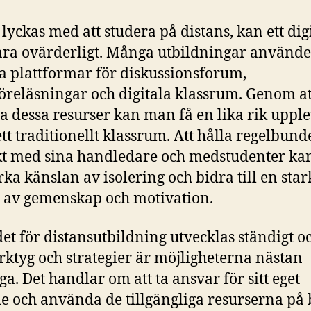
 lyckas med att studera på distans, kan ett digi
ara ovärderligt. Många utbildningar använde
la plattformar för diskussionsforum,
öreläsningar och digitala klassrum. Genom at
ja dessa resurser kan man få en lika rik upple
ett traditionellt klassrum. Att hålla regelbun
t med sina handledare och medstudenter ka
ka känslan av isolering och bidra till en sta
 av gemenskap och motivation.
t för distansutbildning utvecklas ständigt 
erktyg och strategier är möjligheterna nästan
ga. Det handlar om att ta ansvar för sitt eget
e och använda de tillgängliga resurserna på 