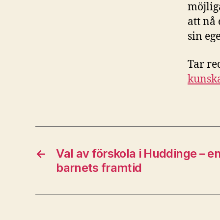
möjliga
att nå
sin eg
Tar re
kunska
←
Val av förskola i Huddinge – en
barnets framtid