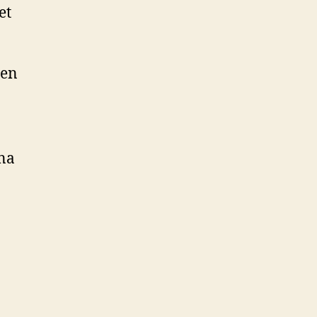
et
nen
dna