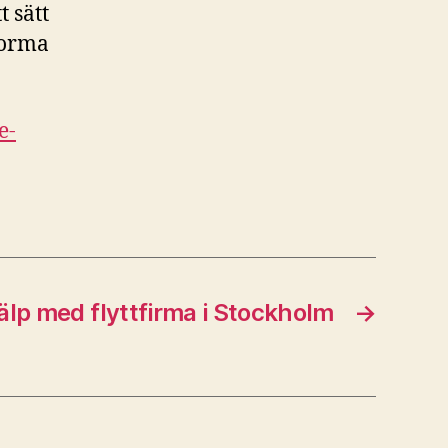
t sätt
 forma
e-
jälp med flyttfirma i Stockholm
→