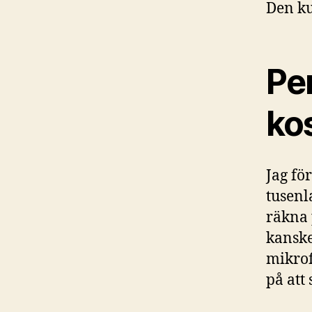
Den ku
Pe
ko
Jag fö
tusenl
räkna 
kanske
mikrof
på att