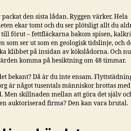
 packat den sista lådan. Ryggen värker. Hela
eten ekar tomt och du ser plötsligt allt du aldr
till förut – fettfläckarna bakom spisen, kalkr
n som ser ut som en geologisk tidslinje, och d
ka klibbet på insidan av kökslådorna. Och nu
värden komma på besiktning om 48 timmar.
det bekant? Då är du inte ensam. Flyttstädning
rg är något tusentals människor brottas med
 Men skillnaden mellan att göra det själv och
 en auktoriserad firma? Den kan vara brutal.