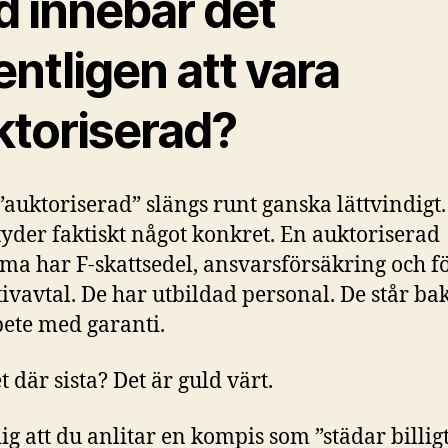
d innebär det
ntligen att vara
ktoriserad?
”auktoriserad” slängs runt ganska lättvindigt
tyder faktiskt något konkret. En auktoriserad
rma har F-skattsedel, ansvarsförsäkring och fö
tivavtal. De har utbildad personal. De står b
rbete med garanti.
 där sista? Det är guld värt.
ig att du anlitar en kompis som ”städar billigt