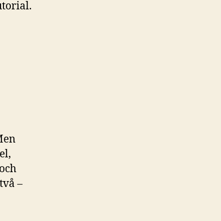
torial.
 Men
el,
 och
två –