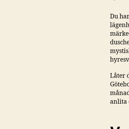
Du har
lägenh
märke 
dusche
mystis
hyres
Låter 
Götebo
månad.
anlita