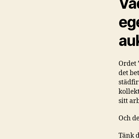
Va
ege
au
Ordet 
det be
städfi
kollek
sitt a
Och det
Tänk d