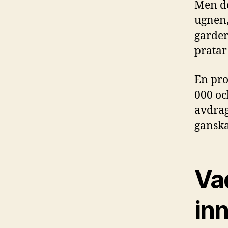
Men de
ugnen,
garder
pratar
En pro
000 oc
avdrag
ganska
Vad
in