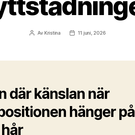
lyttstädning
Av
Kristina
11 juni, 2026
Inläggsförfattare
Inläggsdatum
n där känslan när
positionen hänger på
 hår