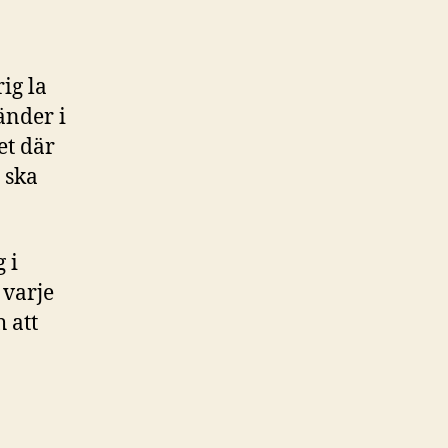
ig la
änder i
et där
 ska
 i
 varje
 att