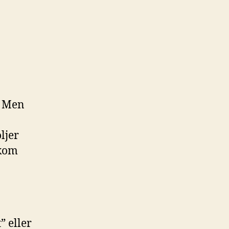
. Men
ljer
akom
” eller