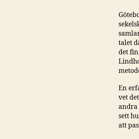
Götebo
sekels
samlar
talet 
det fi
Lindho
metode
En erf
vet de
andra 
sett h
att pa