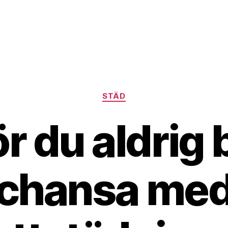
Kategorier
STÄD
r du aldrig
chansa me