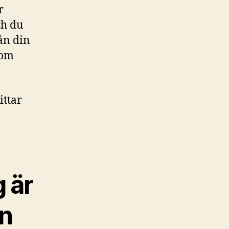
r
ch du
ån din
tom
ittar
 är
en