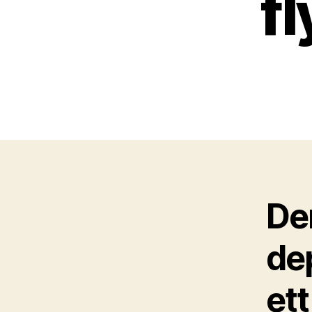
f
De
de
ett