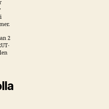
r
v
i
mer.
lan 2
RUT-
len
lla