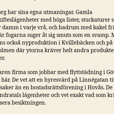
rg har sina egna utmaningar. Gamla
kifteslägenheter med höga lister, stuckaturer
 damm i varje vrå, och badrum med kakel fr
där fogarna suger åt sig smuts som en svamp.
nns också nyproduktion i Kvillebäcken och på
lmen där ytorna kräver helt andra produkte
r.
aren firma som jobbar med flyttstädning i Gö
t här. De vet att en hyresvärd på Linnégatan ti
saker än en bostadsrättsförening i Hovås. De
undratals lägenheter och vet exakt vad som kr
ssera besiktningen.