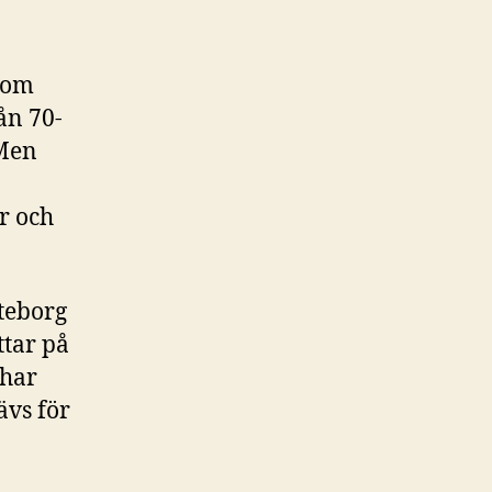
 som
ån 70-
 Men
r och
teborg
ttar på
 har
ävs för