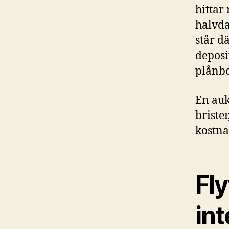
hittar
halvda
står d
deposi
plånbo
En auk
briste
kostna
Fly
int